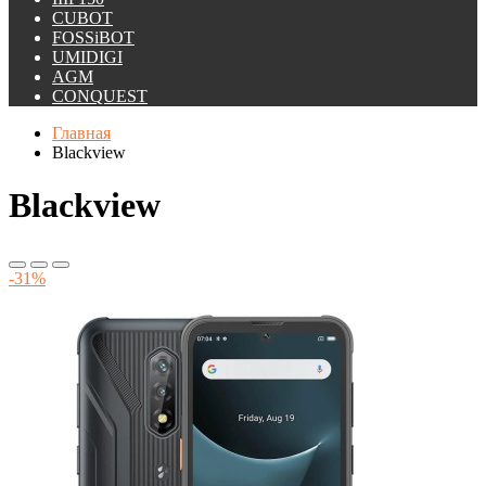
CUBOT
FOSSiBOT
UMIDIGI
AGM
CONQUEST
Главная
Blackview
Blackview
-31%