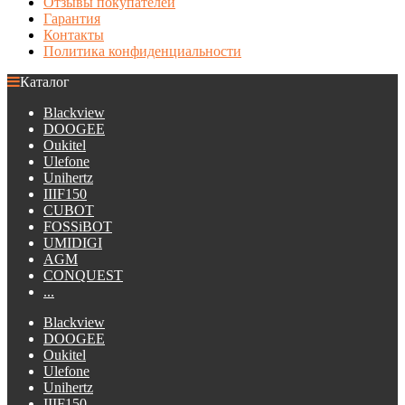
Отзывы покупателей
Гарантия
Контакты
Политика конфиденциальности
Каталог
Blackview
DOOGEE
Oukitel
Ulefone
Unihertz
IIIF150
CUBOT
FOSSiBOT
UMIDIGI
AGM
CONQUEST
...
Blackview
DOOGEE
Oukitel
Ulefone
Unihertz
IIIF150