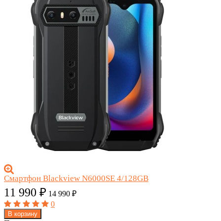
Смартфон Blackview N6000SE 4/128GB
11 990
₽
14 990
₽
0
В корзину