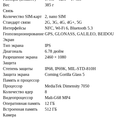
Вес
385 г
Связь
Количество SIM-карт
2, nano SIM
Стандарт связи
2G, 3G, 4G, 4G+, 5G
Интерфейсы
NFC, Wi-Fi 6, Bluetooth 5.3
Геопозиционирование
GPS, GLONASS, GALILEO, BEIDOU
Экран
Тип экрана
IPS
Диагональ
6.78 дюйм
Разрешение экрана
2460 × 1080
Защита
Степень защиты
IP68, IP69K, MIL-STD-810H
Защита экрана
Corning Gorilla Glass 5
Память и процессор
Процессор
MediaTek Dimensity 7050
Количество ядер
8
Видеопроцессор
Mali-G68 MP4
Оперативная память
12 ГБ
Встроенная память
512 ГБ
Камера