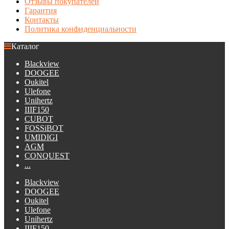
Отзывы покупателей
Гарантия
Контакты
Политика конфиденциальности
Каталог
Blackview
DOOGEE
Oukitel
Ulefone
Unihertz
IIIF150
CUBOT
FOSSiBOT
UMIDIGI
AGM
CONQUEST
...
Blackview
DOOGEE
Oukitel
Ulefone
Unihertz
IIIF150