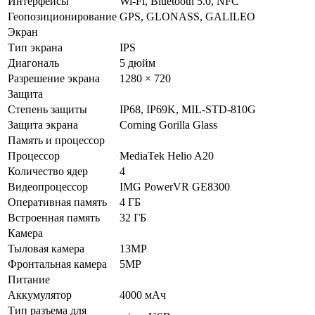
Интерфейсы
Wi-Fi, Bluetooth 5.0, NFC
Геопозиционирование
GPS, GLONASS, GALILEO
Экран
Тип экрана
IPS
Диагональ
5 дюйм
Разрешение экрана
1280 × 720
Защита
Степень защиты
IP68, IP69K, MIL-STD-810G
Защита экрана
Corning Gorilla Glass
Память и процессор
Процессор
MediaTek Helio A20
Количество ядер
4
Видеопроцессор
IMG PowerVR GE8300
Оперативная память
4 ГБ
Встроенная память
32 ГБ
Камера
Тыловая камера
13MP
Фронтальная камера
5MP
Питание
Аккумулятор
4000 мАч
Тип разъема для