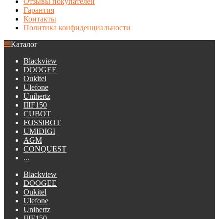
Отзывы покупателей
Гарантия
Контакты
Политика конфиденциальности
Каталог
Blackview
DOOGEE
Oukitel
Ulefone
Unihertz
IIIF150
CUBOT
FOSSiBOT
UMIDIGI
AGM
CONQUEST
...
Blackview
DOOGEE
Oukitel
Ulefone
Unihertz
IIIF150