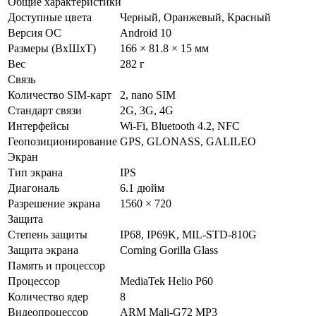
Общие характеристики
Доступные цвета
Черный, Оранжевый, Красный
Версия ОС
Android 10
Размеры (ВxШxТ)
166 × 81.8 × 15 мм
Вес
282 г
Связь
Количество SIM-карт
2, nano SIM
Стандарт связи
2G, 3G, 4G
Интерфейсы
Wi-Fi, Bluetooth 4.2, NFC
Геопозиционирование
GPS, GLONASS, GALILEO
Экран
Тип экрана
IPS
Диагональ
6.1 дюйм
Разрешение экрана
1560 × 720
Защита
Степень защиты
IP68, IP69K, MIL-STD-810G
Защита экрана
Corning Gorilla Glass
Память и процессор
Процессор
MediaTek Helio P60
Количество ядер
8
Видеопроцессор
ARM Mali-G72 MP3