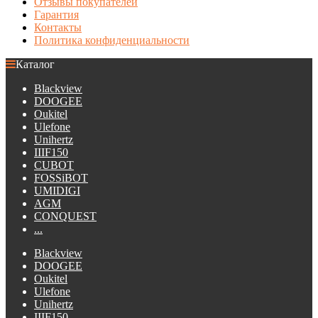
Отзывы покупателей
Гарантия
Контакты
Политика конфиденциальности
Каталог
Blackview
DOOGEE
Oukitel
Ulefone
Unihertz
IIIF150
CUBOT
FOSSiBOT
UMIDIGI
AGM
CONQUEST
...
Blackview
DOOGEE
Oukitel
Ulefone
Unihertz
IIIF150