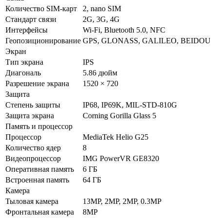
Количество SIM-карт
2, nano SIM
Стандарт связи
2G, 3G, 4G
Интерфейсы
Wi-Fi, Bluetooth 5.0, NFC
Геопозиционирование
GPS, GLONASS, GALILEO, BEIDOU
Экран
Тип экрана
IPS
Диагональ
5.86 дюйм
Разрешение экрана
1520 × 720
Защита
Степень защиты
IP68, IP69K, MIL-STD-810G
Защита экрана
Corning Gorilla Glass 5
Память и процессор
Процессор
MediaTek Helio G25
Количество ядер
8
Видеопроцессор
IMG PowerVR GE8320
Оперативная память
6 ГБ
Встроенная память
64 ГБ
Камера
Тыловая камера
13MP, 2MP, 2MP, 0.3MP
Фронтальная камера
8MP