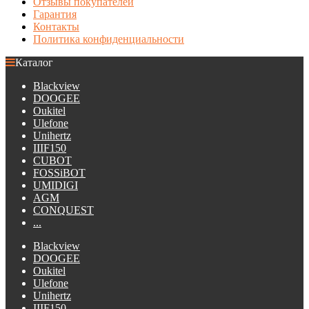
Отзывы покупателей
Гарантия
Контакты
Политика конфиденциальности
Каталог
Blackview
DOOGEE
Oukitel
Ulefone
Unihertz
IIIF150
CUBOT
FOSSiBOT
UMIDIGI
AGM
CONQUEST
...
Blackview
DOOGEE
Oukitel
Ulefone
Unihertz
IIIF150