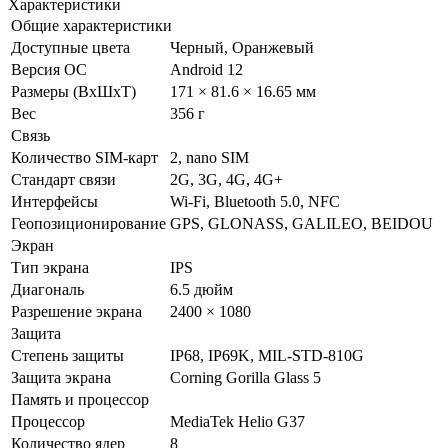
Характеристики
Общие характеристики
Доступные цвета
Черный, Оранжевый
Версия ОС
Android 12
Размеры (ВxШxТ)
171 × 81.6 × 16.65 мм
Вес
356 г
Связь
Количество SIM-карт
2, nano SIM
Стандарт связи
2G, 3G, 4G, 4G+
Интерфейсы
Wi-Fi, Bluetooth 5.0, NFC
Геопозиционирование
GPS, GLONASS, GALILEO, BEIDOU
Экран
Тип экрана
IPS
Диагональ
6.5 дюйм
Разрешение экрана
2400 × 1080
Защита
Степень защиты
IP68, IP69K, MIL-STD-810G
Защита экрана
Corning Gorilla Glass 5
Память и процессор
Процессор
MediaTek Helio G37
Количество ядер
8