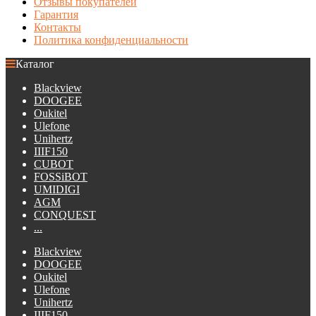
Отзывы покупателей
Гарантия
Контакты
Политика конфиденциальности
Каталог
Blackview
DOOGEE
Oukitel
Ulefone
Unihertz
IIIF150
CUBOT
FOSSiBOT
UMIDIGI
AGM
CONQUEST
...
Blackview
DOOGEE
Oukitel
Ulefone
Unihertz
IIIF150