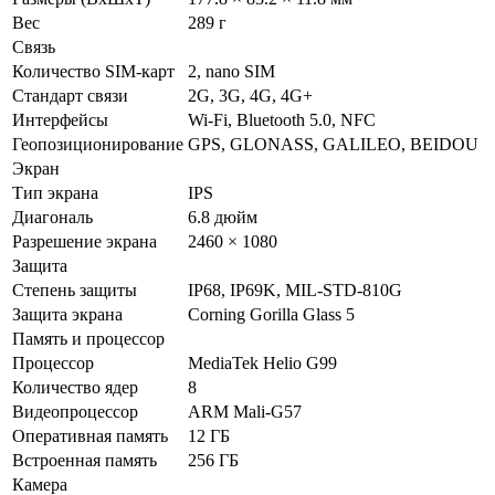
Вес
289 г
Связь
Количество SIM-карт
2, nano SIM
Стандарт связи
2G, 3G, 4G, 4G+
Интерфейсы
Wi-Fi, Bluetooth 5.0, NFC
Геопозиционирование
GPS, GLONASS, GALILEO, BEIDOU
Экран
Тип экрана
IPS
Диагональ
6.8 дюйм
Разрешение экрана
2460 × 1080
Защита
Степень защиты
IP68, IP69K, MIL-STD-810G
Защита экрана
Corning Gorilla Glass 5
Память и процессор
Процессор
MediaTek Helio G99
Количество ядер
8
Видеопроцессор
ARM Mali-G57
Оперативная память
12 ГБ
Встроенная память
256 ГБ
Камера