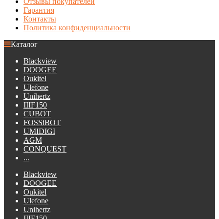
Отзывы покупателей
Гарантия
Контакты
Политика конфиденциальности
Каталог
Blackview
DOOGEE
Oukitel
Ulefone
Unihertz
IIIF150
CUBOT
FOSSiBOT
UMIDIGI
AGM
CONQUEST
...
Blackview
DOOGEE
Oukitel
Ulefone
Unihertz
IIIF150