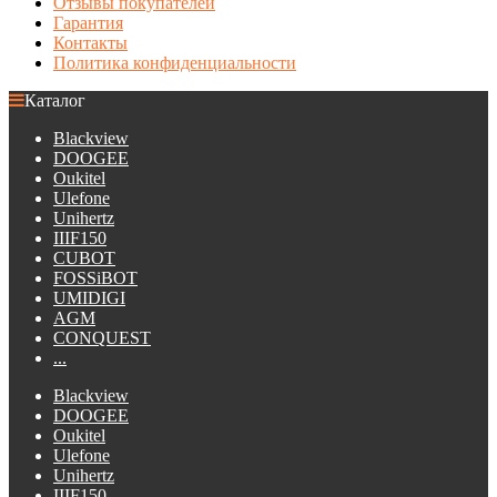
Отзывы покупателей
Гарантия
Контакты
Политика конфиденциальности
Каталог
Blackview
DOOGEE
Oukitel
Ulefone
Unihertz
IIIF150
CUBOT
FOSSiBOT
UMIDIGI
AGM
CONQUEST
...
Blackview
DOOGEE
Oukitel
Ulefone
Unihertz
IIIF150