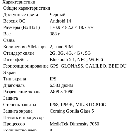
Характеристики
Общие характеристики
Доступные цвета
Черный
Версия ОС
Android 14
Размеры (ВxШxТ)
170.9 × 82.2 × 18.7 мм
Вес
388 г
Связь
Количество SIM-карт
2, nano SIM
Стандарт связи
2G, 3G, 4G, 4G+, 5G
Интерфейсы
Bluetooth 5.1, NFC, Wi-Fi 6
Геопозиционирование
GPS, GLONASS, GALILEO, BEIDOU
Экран
Тип экрана
IPS
Диагональ
6.583 дюйм
Разрешение экрана
2408 × 1080
Защита
Степень защиты
IP68, IP69K, MIL-STD-810G
Защита экрана
Corning Gorilla Glass 5
Память и процессор
Процессор
MediaTek Dimensity 7050
Количество ядер
8