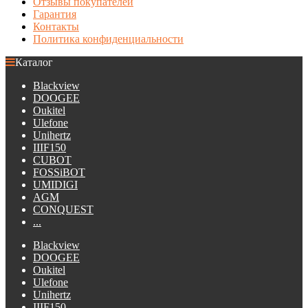
Отзывы покупателей
Гарантия
Контакты
Политика конфиденциальности
Каталог
Blackview
DOOGEE
Oukitel
Ulefone
Unihertz
IIIF150
CUBOT
FOSSiBOT
UMIDIGI
AGM
CONQUEST
...
Blackview
DOOGEE
Oukitel
Ulefone
Unihertz
IIIF150