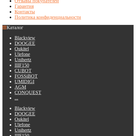
Отзывы покупателей
Гарантия
Контакты
Политика конфиденциальности
Каталог
Blackview
DOOGEE
Oukitel
Ulefone
Unihertz
IIIF150
CUBOT
FOSSiBOT
UMIDIGI
AGM
CONQUEST
...
Blackview
DOOGEE
Oukitel
Ulefone
Unihertz
IIIF150