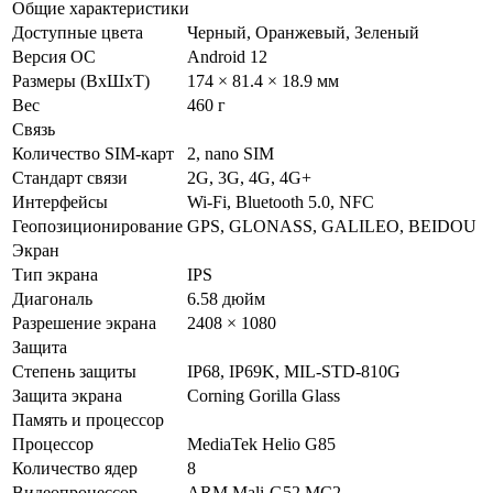
Общие характеристики
Доступные цвета
Черный, Оранжевый, Зеленый
Версия ОС
Android 12
Размеры (ВxШxТ)
174 × 81.4 × 18.9 мм
Вес
460 г
Связь
Количество SIM-карт
2, nano SIM
Стандарт связи
2G, 3G, 4G, 4G+
Интерфейсы
Wi-Fi, Bluetooth 5.0, NFC
Геопозиционирование
GPS, GLONASS, GALILEO, BEIDOU
Экран
Тип экрана
IPS
Диагональ
6.58 дюйм
Разрешение экрана
2408 × 1080
Защита
Степень защиты
IP68, IP69K, MIL-STD-810G
Защита экрана
Corning Gorilla Glass
Память и процессор
Процессор
MediaTek Helio G85
Количество ядер
8
Видеопроцессор
ARM Mali-G52 MC2