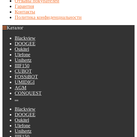
Отзывы покупателей
Гарантия
Контакты
Политика конфиденциальности
Каталог
Blackview
DOOGEE
Oukitel
Ulefone
Unihertz
IIIF150
CUBOT
FOSSiBOT
UMIDIGI
AGM
CONQUEST
...
Blackview
DOOGEE
Oukitel
Ulefone
Unihertz
IIIF150